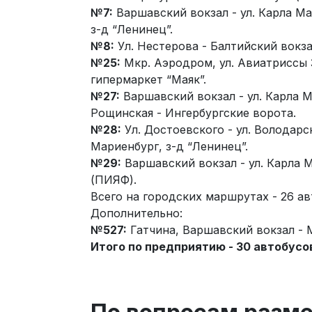
№7:
Варшавский вокзал - ул. Карла Мар
з-д “Ленинец”.
№8:
Ул. Нестерова - Балтийский вокза
№25:
Мкр. Аэродром, ул. Авиатриссы З
гипермаркет “Маяк”.
№27:
Варшавский вокзал - ул. Карла Ма
Рощинская - Ингербургские ворота.
№28:
Ул. Достоевского - ул. Володарск
Мариенбург, з-д “Ленинец”.
№29:
Варшавский вокзал - ул. Карла М
(ПИЯФ).
Всего на городских маршрутах - 26 ав
Дополнительно:
№527:
Гатчина, Варшавский вокзал - 
Итого по предприятию - 30 автобусо