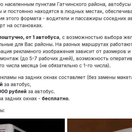
по населенным пунктам Гатчинского района, автобусы
 и постоянно находятся в людных местах, обеспечив
ия этого формата - водители и пассажиры соседних а
т на остановках.
поштучно, от 1 автобуса
, с возможностью выбора же
льные для Вас районы. На разных маршрутах работаю
ация рекламного изображения зависит от размеров и 
монтаж (до 5-7 рабочих дней), возможность операти
о числа месяца (не обязательно с 1-го числа).
кламы на задних окнах составляет (без замены макета
й
за автобус,
000 рублей
за автобус.
а задних окнах -
бесплатно
.
ы: