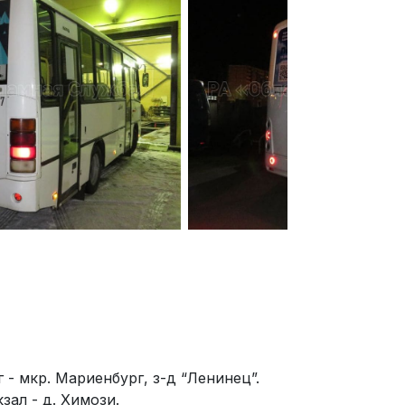
 - мкр. Мариенбург, з-д “Ленинец”.
зал - д. Химози.