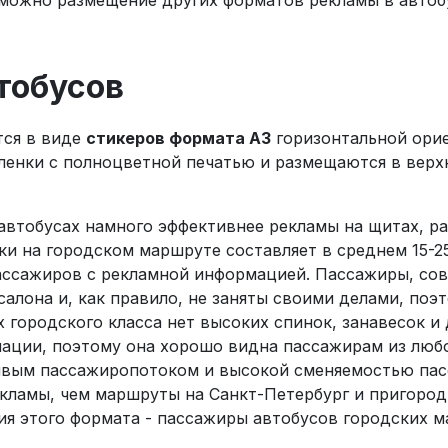
зможно размещение других форматов рекламы в автобу
тобусов
ся в виде
стикеров формата А3
горизонтальной орие
ленки с полноцветной печатью и размещаются в верх
автобусах намного эффективнее рекламы на щитах, ра
и на городском маршруте составляет в среднем 15-25
ассажиров с рекламной информацией. Пассажиры, со
салона и, как правило, не заняты своими делами, по
городского класса нет высоких спинок, занавесок и
ции, поэтому она хорошо видна пассажирам из любо
ым пассажиропотоком и высокой сменяемостью пасс
кламы, чем маршруты на Санкт-Петербург и пригоро
ия этого формата - пассажиры автобусов городских 