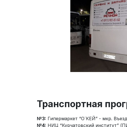
Транспортная про
№3:
Гипермаркет “О`КЕЙ” - мкр. Въезд 
№4:
НИЦ “Курчатовский институт” (ПИЯ